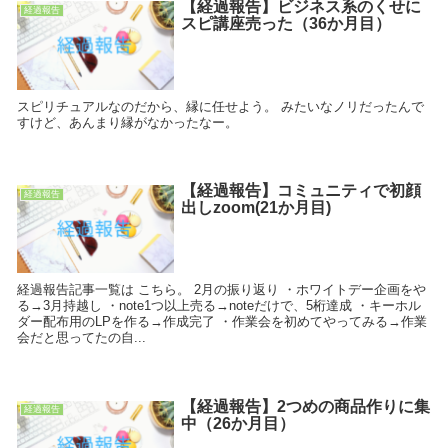
【経過報告】ビジネス系のくせに
経過報告
スピ講座売った（36か月目）
スピリチュアルなのだから、縁に任せよう。 みたいなノリだったんで
すけど、あんまり縁がなかったなー。
【経過報告】コミュニティで初顔
経過報告
出しzoom(21か月目)
経過報告記事一覧は こちら。 2月の振り返り ・ホワイトデー企画をや
る→3月持越し ・note1つ以上売る→noteだけで、5桁達成 ・キーホル
ダー配布用のLPを作る→作成完了 ・作業会を初めてやってみる→作業
会だと思ってたの自...
【経過報告】2つめの商品作りに集
経過報告
中（26か月目）